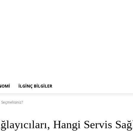
NOLOJİ
POPÜLER
EKONOMİ
İLGİNÇ BİLGİLER
NOMİ
İLGİNÇ BİLGİLER
yı Seçmelisiniz?
ağlayıcıları, Hangi Servis Sa