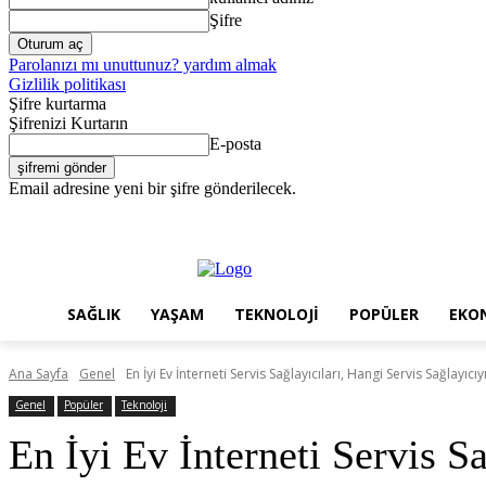
Şifre
Parolanızı mı unuttunuz? yardım almak
Gizlilik politikası
Şifre kurtarma
Şifrenizi Kurtarın
E-posta
Email adresine yeni bir şifre gönderilecek.
Cuma, Ağustos 7, 2026
Giriş Yap / Kayıt Ol
SAĞLIK
YAŞAM
TEK
SAĞLIK
YAŞAM
TEKNOLOJİ
POPÜLER
EKO
Ana Sayfa
Genel
En İyi Ev İnterneti Servis Sağlayıcıları, Hangi Servis Sağlayıcı
Genel
Popüler
Teknoloji
En İyi Ev İnterneti Servis S