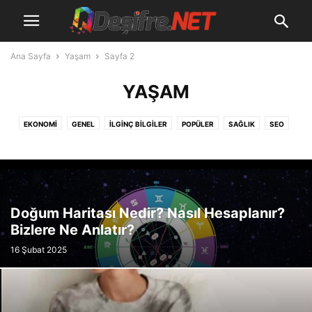
Ana Sayfa
Yaşam
Sayfa 2
YAŞAM
EKONOMI
GENEL
İLGINÇ BILGILER
POPÜLER
SAĞLIK
SEO
TANITIM
TEKNOLOJI
YAŞAM
Doğum Haritası Nedir? Nasıl Hesaplanır?
Bizlere Ne Anlatır?
16 Şubat 2025