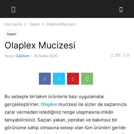
Ana Sayfa
Yaşam
Olaplex Mucizesi
Yaşam
Olaplex Mucizesi
291
0
Yazar
Çiğdem
-
29 Aralık 2020
Bu sebeple birtakım ürünlerle bazı uygulamalar
gerçekleştirirler.
Olaplex
mucizesi ile sizler de saçlarınıza
zarar vermeden istediğiniz renge ulaşmasına imkân
tanıyabilirsiniz. Saçları yakan, yıpratan ve bakımsız bir
görünüme sahip olmasına sebep olan tüm ürünleri geride