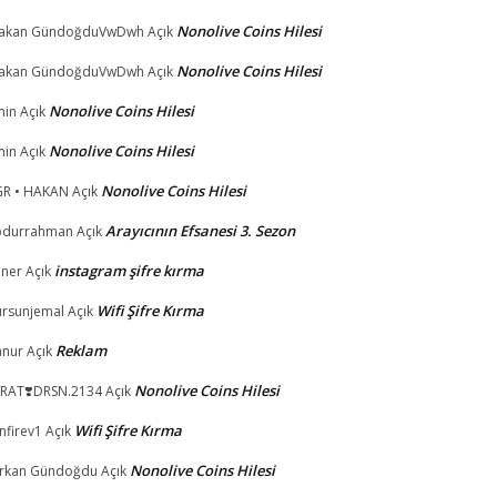
Nonolive Coins Hilesi
takan GündoğduVwDwh
Açık
Nonolive Coins Hilesi
takan GündoğduVwDwh
Açık
Nonolive Coins Hilesi
min
Açık
Nonolive Coins Hilesi
min
Açık
Nonolive Coins Hilesi
R • HAKAN
Açık
Arayıcının Efsanesi 3. Sezon
bdurrahman
Açık
instagram şifre kırma
ner
Açık
Wifi Şifre Kırma
rsunjemal
Açık
Reklam
anur
Açık
Nonolive Coins Hilesi
RAT❣️DRSN.2134
Açık
Wifi Şifre Kırma
infirev1
Açık
Nonolive Coins Hilesi
rkan Gündoğdu
Açık