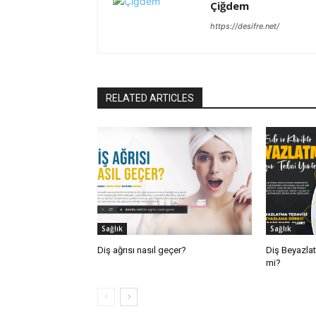
Çiğdem
https://desifre.net/
RELATED ARTICLES
Sağlık
Sağlık
Diş ağrısı nasıl geçer?
Diş Beyazlat
mi?