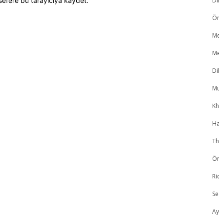
sefere bu tarayıcıya kaydet.
Di
Ö
Me
Me
Di
Mu
Kh
Ha
Th
Ö
Ri
Se
Ay