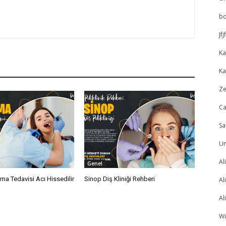
bd
Jfj
Ka
Ka
Ze
C
Sa
U
Al
Genel
ma Tedavisi Acı Hissedilir
Sinop Diş Kliniği Rehberi
Al
Al
W