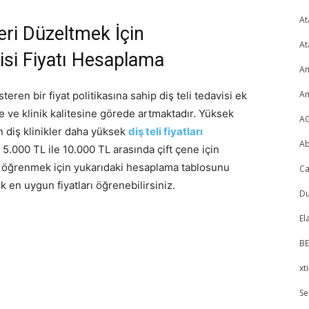
A
eri Düzeltmek İçin
A
visi Fiyatı Hesaplama
A
A
eren bir fiyat politikasına sahip diş teli tedavisi ek
 ve klinik kalitesine görede artmaktadır. Yüksek
AG
n diş klinikler daha yüksek
diş teli fiyatları
A
 5.000 TL ile 10.000 TL arasında çift çene için
ını öğrenmek için yukarıdaki hesaplama tablosunu
Ca
k en uygun fiyatları öğrenebilirsiniz.
Du
El
BE
xt
Se