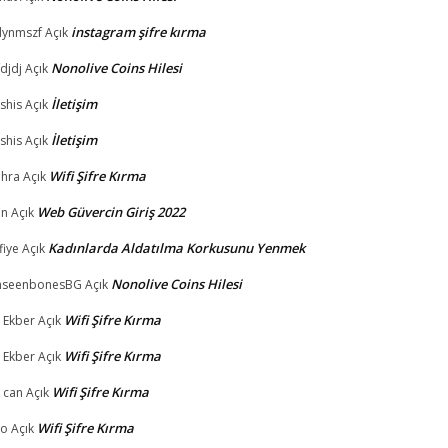
instagram şifre kırma
ynmszf
Açık
Nonolive Coins Hilesi
fdjdj
Açık
İletişim
shis
Açık
İletişim
shis
Açık
Wifi Şifre Kırma
hra
Açık
Web Güvercin Giriş 2022
an
Açık
Kadınlarda Aldatılma Korkusunu Yenmek
fiye
Açık
Nonolive Coins Hilesi
nseenbonesBG
Açık
Wifi Şifre Kırma
i Ekber
Açık
Wifi Şifre Kırma
i Ekber
Açık
Wifi Şifre Kırma
i can
Açık
Wifi Şifre Kırma
io
Açık