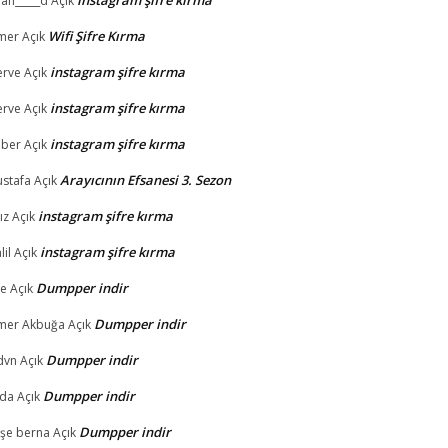
instagram şifre kırma
lan_____d
Açık
Wifi Şifre Kırma
mer
Açık
instagram şifre kırma
rve
Açık
instagram şifre kırma
rve
Açık
instagram şifre kırma
lber
Açık
Arayıcının Efsanesi 3. Sezon
stafa
Açık
instagram şifre kırma
ız
Açık
instagram şifre kırma
lil
Açık
Dumpper indir
e
Açık
Dumpper indir
mer Akbuğa
Açık
Dumpper indir
dvn
Açık
Dumpper indir
da
Açık
Dumpper indir
şe berna
Açık