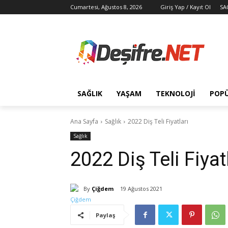
Cumartesi, Ağustos 8, 2026
Giriş Yap / Kayıt Ol
SA
SAĞLIK
YAŞAM
TEKNOLOJİ
POP
Ana Sayfa
Sağlık
2022 Diş Teli Fiyatları
Sağlık
2022 Diş Teli Fiyat
By
Çiğdem
19 Ağustos 2021
Paylaş