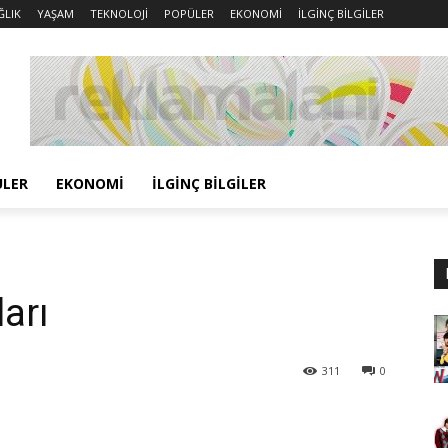
ĞLIK
YAŞAM
TEKNOLOJİ
POPÜLER
EKONOMİ
İLGİNÇ BİLGİLER
ÜLER
EKONOMİ
İLGİNÇ BİLGİLER
ları
311
0