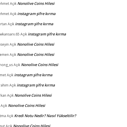
Nonolive Coins Hilesi
ehmet
Açık
instagram şifre kırma
ehmet
Açık
instagram şifre kırma
rtan
Açık
instagram şifre kırma
wkansarx.65
Açık
Nonolive Coins Hilesi
seyin
Açık
Nonolive Coins Hilesi
gemen
Açık
Nonolive Coins Hilesi
mong_us
Açık
instagram şifre kırma
met
Açık
instagram şifre kırma
rahim
Açık
Nonolive Coins Hilesi
rkan
Açık
Nonolive Coins Hilesi
Açık
Kredi Notu Nedir? Nasıl Yükseltilir?
tma
Açık
Nonolive Coins Hilesi
mut
Açık