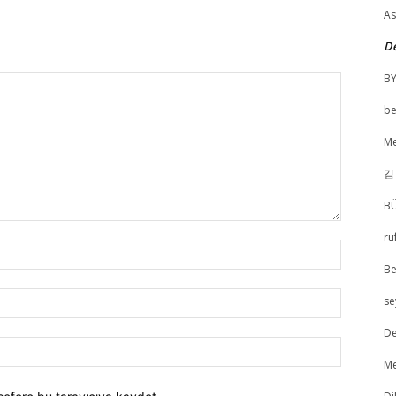
As
De
B
be
Me
김
BÜ
ru
İsim:*
Be
E-
se
Posta:*
De
Website:
Me