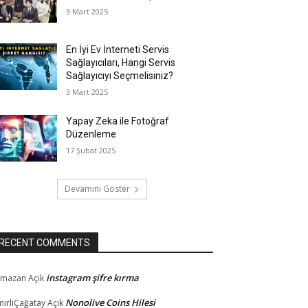
3 Mart 2025
En İyi Ev İnterneti Servis
Sağlayıcıları, Hangi Servis
Sağlayıcıyı Seçmelisiniz?
3 Mart 2025
Yapay Zeka ile Fotoğraf
Düzenleme
17 Şubat 2025
Devamını Göster
RECENT COMMENTS
instagram şifre kırma
amazan
Açık
Nonolive Coins Hilesi
mirliÇağatay
Açık