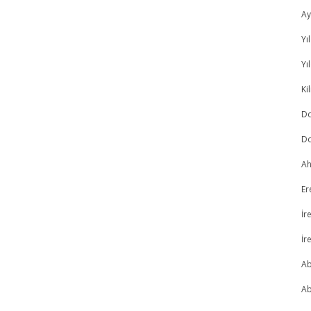
Ay
Yı
Yı
Ki
Do
Do
A
Er
İr
İr
Ab
Ab