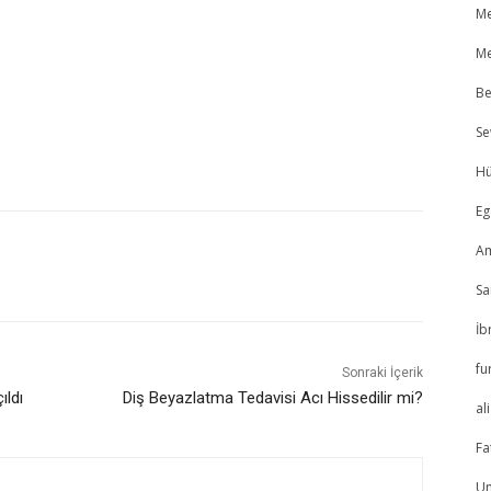
M
M
Be
Se
Hü
E
A
Sa
İb
fu
Sonraki İçerik
ıldı
Diş Beyazlatma Tedavisi Acı Hissedilir mi?
ali
Fa
U