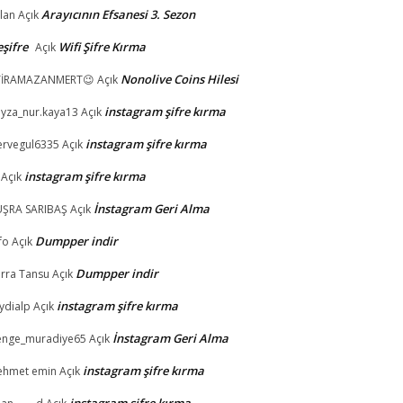
Arayıcının Efsanesi 3. Sezon
lan
Açık
şifre
Wifi Şifre Kırma
Açık
Nonolive Coins Hilesi
YİRAMAZANMERT😉
Açık
instagram şifre kırma
yza_nur.kaya13
Açık
instagram şifre kırma
rvegul6335
Açık
instagram şifre kırma
Açık
İnstagram Geri Alma
ŞRA SARIBAŞ
Açık
Dumpper indir
fo
Açık
Dumpper indir
rra Tansu
Açık
instagram şifre kırma
ydialp
Açık
İnstagram Geri Alma
nge_muradiye65
Açık
instagram şifre kırma
hmet emin
Açık