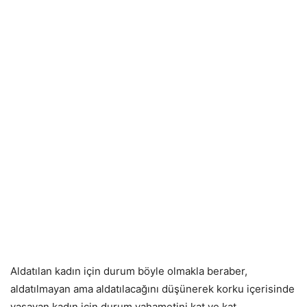
Aldatılan kadın için durum böyle olmakla beraber,
aldatılmayan ama aldatılacağını düşünerek korku içerisinde
yaşayan kadın için durum vahametini kat ve kat