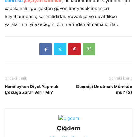
korkusu
yaşayan kadınlar
, bu korkularından sıyrılmak için
çabalamalı, gerçekten güvenilmeyecek insanları
hayatlarından çıkarmalıdırlar. Sevdikçe ve sevildikçe
yaralarının iyileşeceğini zihinlerinden atmamalıdırlar.
Önceki İçerik
Sonraki İçerik
Hamileyken Diyet Yapmak
Geçmişi Unutmak Mümkün
Çocuğa Zarar Verir Mi?
mü? (2)
Çiğdem