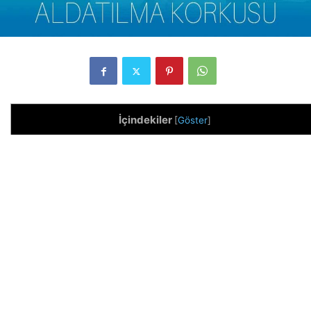
İçindekiler
[
Göster
]