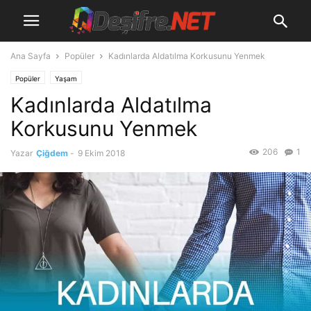
Ana Sayfa
Popüler
Kadınlarda Aldatılma Korkusunu Yenmek
Popüler
Yaşam
Kadınlarda Aldatılma
Korkusunu Yenmek
206
1
Yazar
Çiğdem
-
9 Ekim 2018