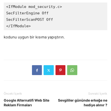
<IfModule mod_security.c>

SecFilterEngine Off

SecFilterScanPOST Off

kodunu uygun bir kısıma yapıştırın.
Önceki İçerik
Sonraki İçerik
Google Alternatifi Web Site
Sevgililer gününde erkeğe ne
Reklam Firmaları
hediye alınır ?