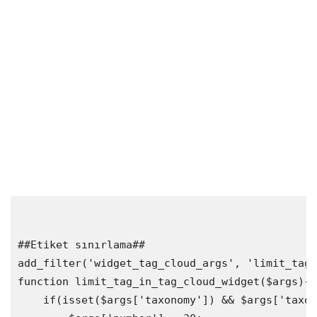
##Etiket sınırlama##

add_filter('widget_tag_cloud_args', 'limit_tag_
function limit_tag_in_tag_cloud_widget($args){

    if(isset($args['taxonomy']) && $args['taxon