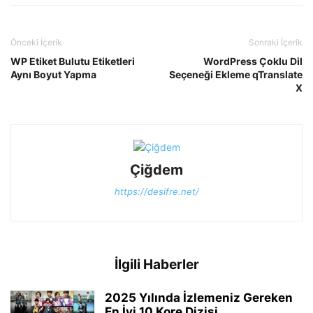
Önceki İçerik
Sonraki İçerik
WP Etiket Bulutu Etiketleri
WordPress Çoklu Dil
Aynı Boyut Yapma
Seçeneği Ekleme qTranslate
X
Çiğdem
https://desifre.net/
İlgili Haberler
2025 Yılında İzlemeniz Gereken
En İyi 10 Kore Dizisi