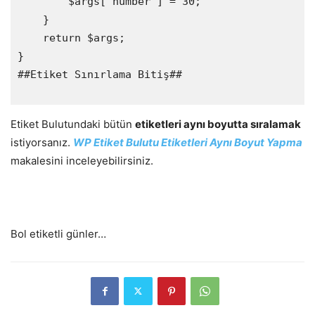
        $args['number'] = 30;

    }

    return $args;

}

##Etiket Sınırlama Bitiş##

Etiket Bulutundaki bütün
etiketleri aynı boyutta sıralamak
istiyorsanız.
WP Etiket Bulutu Etiketleri Aynı Boyut Yapma
makalesini inceleyebilirsiniz.
Bol etiketli günler…