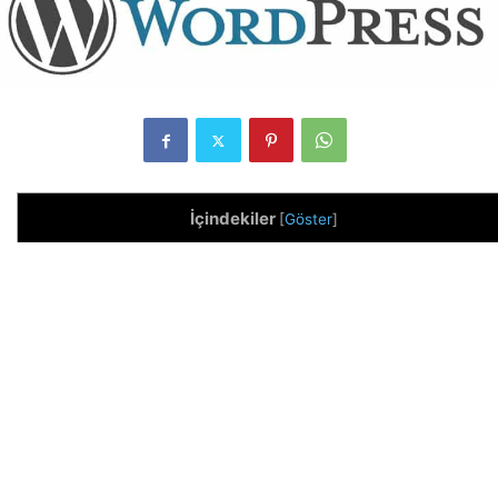
İçindekiler
[
Göster
]