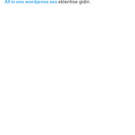
All in one wordpress seo
eklentise gidin.