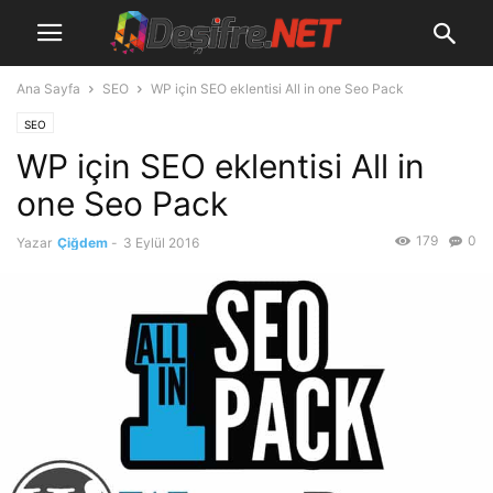
Ana Sayfa
SEO
WP için SEO eklentisi All in one Seo Pack
SEO
WP için SEO eklentisi All in
one Seo Pack
179
0
Yazar
Çiğdem
-
3 Eylül 2016